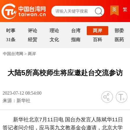
英
繁
时事
评论
理论
台湾
两岸
部委
31条
经贸
文化
指南
百科
医药
中国台湾网
>
两岸
大陆5所高校师生将应邀赴台交流参访
2023-07-12 08:54:00
字号
来源：新华社
新华社北京7月11日电 国台办发言人陈斌华11日
答记者问介绍，应马英九文教基金会邀请，北京大学