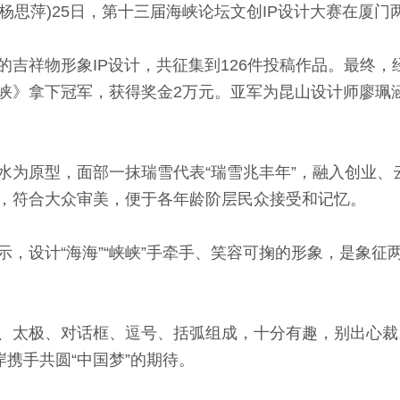
 杨思萍)25日，第十三届海峡论坛文创IP设计大赛在厦
祥物形象IP设计，共征集到126件投稿作品。最终，
峡》拿下冠军，获得奖金2万元。亚军为昆山设计师廖珮
原型，面部一抹瑞雪代表“瑞雪兆丰年”，融入创业、云
，符合大众审美，便于各年龄阶层民众接受和记忆。
设计“海海”“峡峡”手牵手、笑容可掬的形象，是象征
太极、对话框、逗号、括弧组成，十分有趣，别出心裁
岸携手共圆“中国梦”的期待。