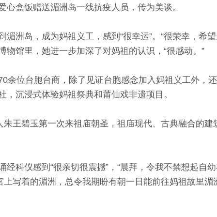
爱心盒饭赠送湄洲岛一线抗疫人员，传为美谈。
洲岛，成为妈祖义工，感到“很幸运”。“很荣幸，希望
博物馆里，她进一步加深了对妈祖的认识，“很感动。”
0余位台胞台商，除了见证台胞感念加入妈祖义工外，还
社，沉浸式体验妈祖祭典和莆仙戏非遗项目。
朱王碧玉第一次来祖庙朝圣，祖庙现代、古典融合的建
科仪感到“很亲切很震撼”，“晨拜，令我不禁想起自幼
春宫上写着的湄洲，总令我期盼有朝一日能前往妈祖故里湄