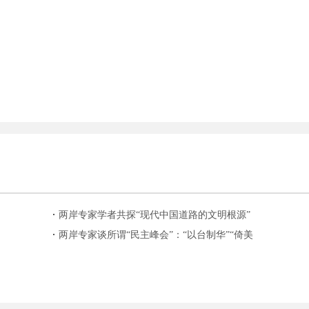
两岸专家学者共探“现代中国道路的文明根源”
两岸专家谈所谓“民主峰会”：“以台制华”“倚美
谋独”一唱一和的闹剧