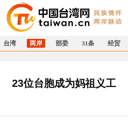
台湾
两岸
部委
31条
经贸
23位台胞成为妈祖义工