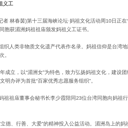
祖义工
记者 林春茵)第十三届海峡论坛·妈祖文化活动周10日正在
湾同胞获湄洲妈祖祖庙颁发妈祖义工证书。
织人类非物质文化遗产代表作名录。妈祖信仰是台湾地
次。
年成立，以“湄洲女”为特色，致力弘扬妈祖文化，建设
委文明办评为首批“百家优秀志愿服务组织”。
祖祖庙董事会秘书长李少霞陪同23位台湾同胞向妈祖行
德、行善、大爱”的精神投入公益活动。湄洲岛上的妈