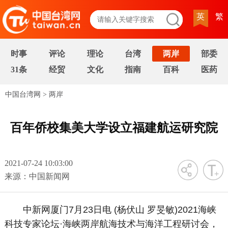
英
繁
时事
评论
理论
台湾
两岸
部委
31条
经贸
文化
指南
百科
医药
中国台湾网
>
两岸
百年侨校集美大学设立福建航运研究院
2021-07-24 10:03:00
字号
来源：中国新闻网
中新网厦门7月23日电 (杨伏山 罗旻敏)2021海峡
科技专家论坛·海峡两岸航海技术与海洋工程研讨会，