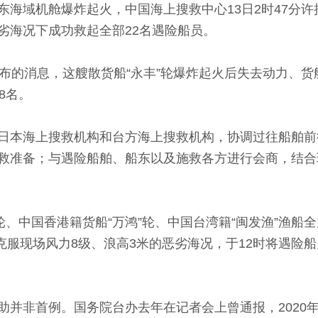
域机舱爆炸起火，中国海上搜救中心13日2时47分许
劣海况下成功救起全部22名遇险船员。
的消息，这艘散货船“永丰”轮爆炸起火后失去动力、货
8名。
本海上搜救机构和台方海上搜救机构，协调过往船舶前
救准备；与遇险船舶、船东以及施救各方进行会商，结合现
中国香港籍货船“万鸿”轮、中国台湾籍“闽发渔”渔船全
，克服现场风力8级、浪高3米的恶劣海况，于12时将遇
首例。国务院台办去年在记者会上曾通报，2020年11