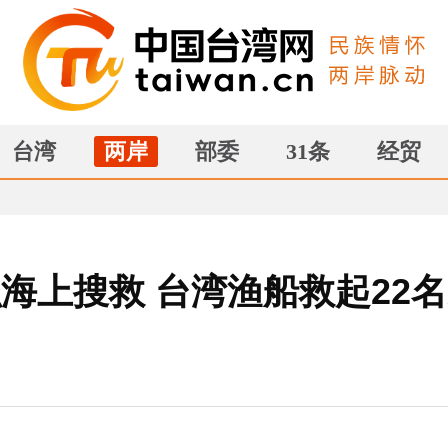
台湾
两岸
部委
31条
经贸
海上搜救 台湾渔船救起22