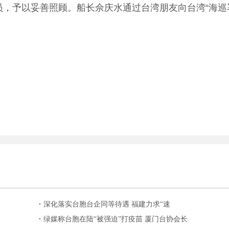
，予以妥善照顾。船长佘庆水通过台湾朋友向台湾“海巡署
深化落实台胞台企同等待遇 福建力求“速
度”和“精度”
绿媒称台胞在陆“被强迫”打疫苗 厦门台协会长