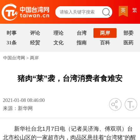
英
繁
时事
评论
理论
台湾
两岸
部委
31条
经贸
文化
指南
百科
医药
中国台湾网
>
两岸
猪肉“莱”袭，台湾消费者食难安
2021-01-08 08:46:00
字号
来源：新华网
新华社台北1月7日电（记者吴济海、傅双琪）台
北市松山区的一家超市内，肉品区悬挂着“台湾猪”的醒