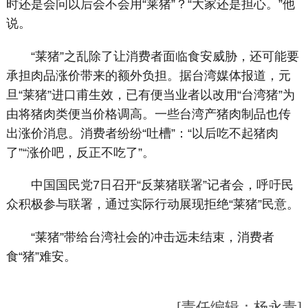
时还是会问以后会不会用“莱猪”？“大家还是担心。”他
说。
“莱猪”之乱除了让消费者面临食安威胁，还可能要
承担肉品涨价带来的额外负担。据台湾媒体报道，元
旦“莱猪”进口甫生效，已有便当业者以改用“台湾猪”为
由将猪肉类便当价格调高。一些台湾产猪肉制品也传
出涨价消息。消费者纷纷“吐槽”：“以后吃不起猪肉
了”“涨价吧，反正不吃了”。
中国国民党7日召开“反莱猪联署”记者会，呼吁民
众积极参与联署，通过实际行动展现拒绝“莱猪”民意。
“莱猪”带给台湾社会的冲击远未结束，消费者
食“猪”难安。
[责任编辑：杨永青]