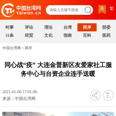
英
繁
时事
评论
理论
台湾
两岸
部委
31条
经贸
文化
指南
百科
医药
中国台湾网
>
两岸
同心战“疫” 大连金普新区友爱家社工服
务中心与台资企业连手送暖
2021-01-06 17:01:00
字号
来源：中国台湾网