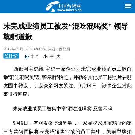
新闻
评论
理论
台湾
地方
旅游
文化
农业
未完成业绩员工被发“混吃混喝奖” 领导
图库
鞠躬道歉
2017年09月17日 10:08:38 来源：西部网
字号：
小
中
大
西部网宝鸡讯 宝鸡一家企业让未完成业绩的员工胸前
举“混吃混喝奖”及“警示牌”拍照，并勒令其他员工将照片在朋
友圈中转发，引发众多网友关注。9月14日，涉事企业对此
事进行回应。
未完成业绩员工被集中举“混吃混喝奖”及警示牌
9月9日，有网友微博爆料称，一家品牌家具宝鸡店的第
三方营销团队将未完成销售业绩的员工集中，胸前举牌拍