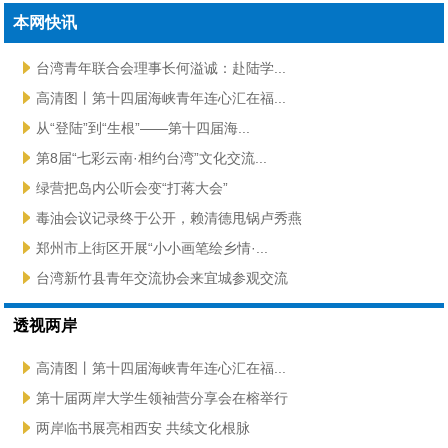
本网快讯
台湾青年联合会理事长何溢诚：赴陆学...
高清图丨第十四届海峡青年连心汇在福...
从“登陆”到“生根”——第十四届海...
第8届“七彩云南·相约台湾”文化交流...
绿营把岛内公听会变“打蒋大会”
毒油会议记录终于公开，赖清德甩锅卢秀燕
郑州市上街区开展“小小画笔绘乡情·...
台湾新竹县青年交流协会来宜城参观交流
透视两岸
高清图丨第十四届海峡青年连心汇在福...
第十届两岸大学生领袖营分享会在榕举行
两岸临书展亮相西安 共续文化根脉