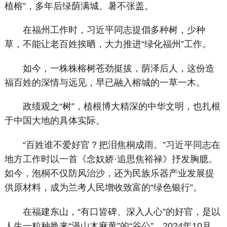
植榕”，多年后绿荫满城、暑不张盖。
在福州工作时，习近平同志提倡多种树，少种
草，不能让老百姓挨晒，大力推进“绿化福州”工作。
如今，一株株榕树苍劲挺拔，荫泽后人，这份造
福百姓的深情与远见，早已融入榕城的一草一木。
政绩观之“树”，植根博大精深的中华文明，也扎根
于中国大地的具体实际。
“百姓谁不爱好官？把泪焦桐成雨。”习近平同志在
地方工作时以一首《念奴娇·追思焦裕禄》抒发胸臆。
如今，泡桐不仅防风治沙，还为民族乐器产业发展提
供原材料，成为兰考人民增收致富的“绿色银行”。
在福建东山，“有口皆碑、深入人心”的好官，是以
人生一粒种换来“漫山木麻黄”的“谷公”。2024年10月，