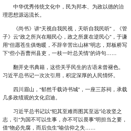
中华优秀传统文化中，民为邦本、为政以德的治
理思想源远流长。
《尚书》讲“天视自我民视，天听自我民听”，《管
子》云“政之所兴在顺民心，政之所废在逆民心”，于谦
用“但愿苍生俱饱暖，不辞辛苦出山林”明志，郑板桥写
下“些小吾曹州县吏，一枝一叶总关情”的诗句……
翻开史书典籍，这些关乎民生的古语未曾褪色。
习近平总书记一次次引用，积淀深厚的人民情怀。
四川眉山，“郁然千载诗书城”，一座三苏祠，承载
几多政绩观的文化启迪。
习近平总书记以“犯其至难而图其至远”论攻坚之
志，引“为国不可以生事，亦不可以畏事”明担当之要，
借“物必先腐，而后虫生”喻信仰之失……