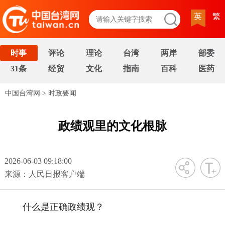
英
繁
时事
评论
理论
台湾
两岸
部委
31条
经贸
文化
指南
百科
医药
中国台湾网
>
时政要闻
政绩观里的文化根脉
2026-06-03 09:18:00
字号
来源：人民日报客户端
什么是正确政绩观？