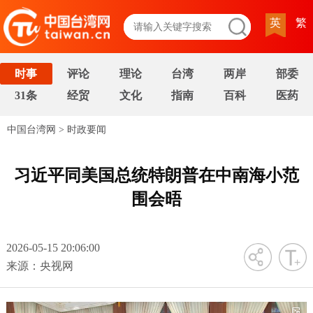
英
繁
时事
评论
理论
台湾
两岸
部委
31条
经贸
文化
指南
百科
医药
中国台湾网
>
时政要闻
习近平同美国总统特朗普在中南海小范
围会晤
2026-05-15 20:06:00
字号
来源：央视网