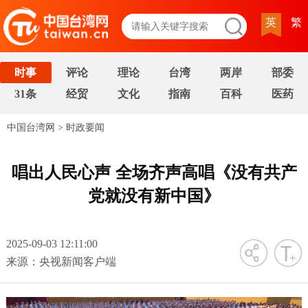
英
繁
时事
评论
理论
台湾
两岸
部委
31条
经贸
文化
指南
百科
医药
中国台湾网
>
时政要闻
唱出人民心声 全场齐声高唱《没有共产
党就没有新中国》
2025-09-03 12:11:00
字号
来源：央视新闻客户端