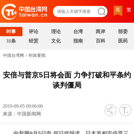
英
繁
时事
评论
理论
台湾
两岸
部委
31条
经贸
文化
指南
百科
医药
中国台湾网
>
时政要闻
安倍与普京5日将会面 力争打破和平条约
谈判僵局
2019-09-05 09:06:00
字号
来源：中国新闻网
中新网9月5日电 据日媒报道，日本首相安倍晋三