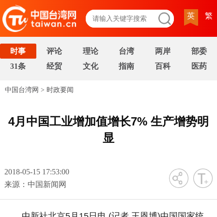
英
繁
时事
评论
理论
台湾
两岸
部委
31条
经贸
文化
指南
百科
医药
中国台湾网
>
时政要闻
4月中国工业增加值增长7% 生产增势明
显
2018-05-15 17:53:00
字号
来源：中国新闻网
中新社北京5月15日电 (记者 王恩博)中国国家统