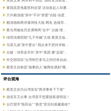
吴敦义谈"两岸和平协议":国民党没权签...
黄国昌罢免案胜利在望 活动发起人却遭...
只许赖清德"亲中"不许"侨委"访陆 绿逻...
赖清德称两岸僵局怪大陆 网友:选领导...
蔡当局修改历史课纲再"去中" 台媒:维...
绿营演康熙朝"九子夺嫡"大戏 蔡英文临...
马英九谈"亲中爱台":我从来不把对岸称...
台媒：绿营县市长"亲中"真因 撕"反陆"...
外交部回应"台湾和巴拿马之间仍有自由...
蔡英文自称是"做事的人"被网友讽刺"嘴...
评台观海
蔡英文勿为台湾坐实"两岸事务下下签"
游览车又出事 台湾若不想要陆客请明说！
台巴望开"陈田会" "善意"背后到底藏着啥?