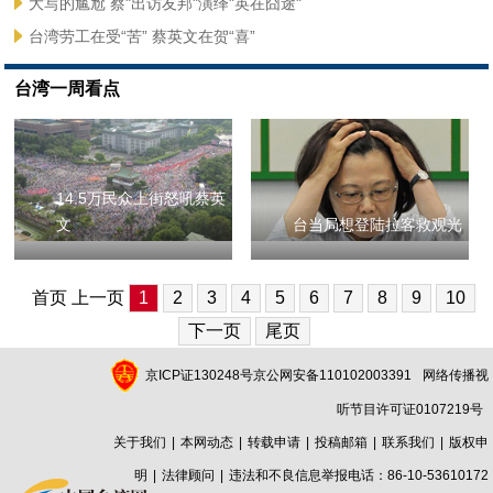
大写的尴尬 蔡"出访友邦"演绎"英在囧途"
台湾劳工在受“苦” 蔡英文在贺“喜”
台湾一周看点
14.5万民众上街怒吼蔡英
文
台当局想登陆拉客救观光
首页 上一页
1
2
3
4
5
6
7
8
9
10
下一页
尾页
京ICP证130248号京公网安备110102003391
网络传播视
听节目许可证0107219号
关于我们
|
本网动态
|
转载申请
|
投稿邮箱
|
联系我们
|
版权申
明
|
法律顾问
|
违法和不良信息举报电话：86-10-53610172