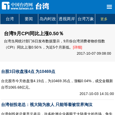
首页
新闻
评论
台湾
视频
经贸
各地
旅游
图片
台湾
要闻
岛内时政
透视两岸
台湾万象
更多
文化
农业
图库
海峡时评
热点聚焦
数据新闻
台湾视频
台湾9月CPI同比上涨0.50％
台湾当局统计部门6日发布数据显示，9月份台湾消费者物价指数
（CPI）同比上涨0.50％，为近5个月新低。
[详细]
2017-10-07 09:08:00
台股3日收盘涨4点 为10469点
台北股市今天收盘涨4.19点，为10469.35点，涨幅0.04%，成交金额新
台币1065.68亿元。
2017-10-03 14:31:00
台湾创投老总：视大陆为敌人 只能等着被世界淘汰
台湾创投老总黄齐元表示，许多欧洲企业着眼于大陆庞大的市场，争先