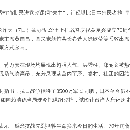
秀柱痛批民进党改课纲“去中”，行径堪比日本殖民者推“皇
党昨天（7日）举办“纪念七七抗战暨庆祝黄复兴成立70
党主席黄国昌，国民党新竹县长参选人徐欣莹等悉数出席
频方式参与。
、蒋万安在现场均展现出超强人气。洪秀柱、郑丽文被热
现场气势高昂，充分展现蓝营内军系、眷村、社团的团结
时指出，抗日战争牺牲了3500万军民同胞，日本至今仍
，如同赖清德当局现今把课纲改掉，试图让台湾人忘记历史
表示，感念抗战先烈牺牲生命换来今日的生活。70年前蒋