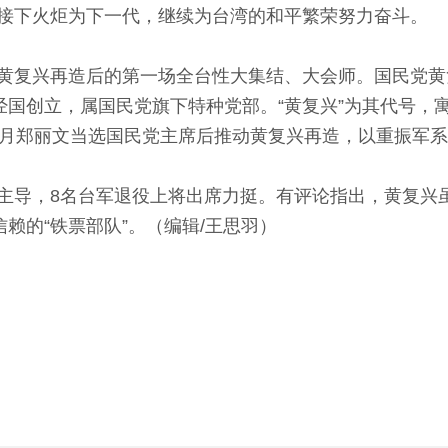
接下火炬为下一代，继续为台湾的和平繁荣努力奋斗。
黄复兴再造后的第一场全台性大集结、大会师。国民党黄
经国创立，属国民党旗下特种党部。“黄复兴”为其代号，
0月郑丽文当选国民党主席后推动黄复兴再造，以重振军
主导，8名台军退役上将出席力挺。有评论指出，黄复兴
信赖的“铁票部队”。（编辑/王思羽）