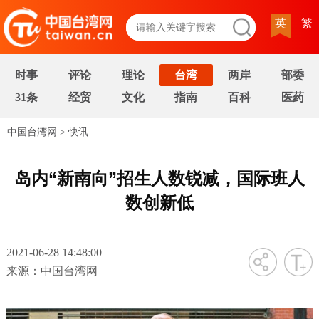
英
繁
时事
评论
理论
台湾
两岸
部委
31条
经贸
文化
指南
百科
医药
中国台湾网
>
快讯
岛内“新南向”招生人数锐减，国际班人
数创新低
2021-06-28 14:48:00
字号
来源：中国台湾网