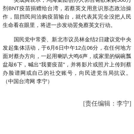
吴成典表示，鸿海集团创办人郭台铭欲采购500万
剂BNT疫苗捐赠给台湾，若蔡英文用意识形态政治操
作，阻挡民间洽购疫苗输台，就代表其完全没把人民
生命看在眼里，将进一步发动罢免蔡英文行动。
国民党中常委、新北市议员林金结2日建议党中央
发起集体活动，于6月6日中午12点06分，在任何地方
面对蔡办方向，一起用喇叭大鸣6声，或家里的锅碗瓢
盆敲6下，喊出“我要疫苗”，并将影片或照片上传到蔡
办脸谱网或自己的社交账号，向民进党当局抗议。
（中国台湾网 李宁）
[责任编辑：李宁]