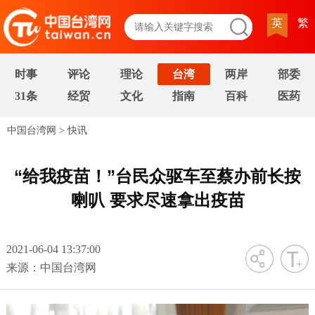
英
繁
时事
评论
理论
台湾
两岸
部委
31条
经贸
文化
指南
百科
医药
中国台湾网
>
快讯
“给我疫苗！”台民众驱车至蔡办前长按
喇叭 要求尽速拿出疫苗
2021-06-04 13:37:00
字号
来源：中国台湾网