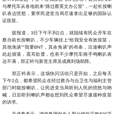
与摩托车从各地前来“路过蔡英文办公室”，一起长按喇
叭表达愤怒，要求民进党当局尽速拿出足够的国际认
证疫苗。
据报道，3日下午不到2点，就陆续有民众开车在
蔡办前长按喇叭，不少车辆挂上“给我安全有效疫苗，
其他免谈”“我要BNT，其余免谈”的布条，沿途喇叭声
此起彼落，震耳欲聋，也有不少摩托车骑手鸣喇叭表
达不满，郑正钤与新党主席吴成典到场助阵。
郑正钤表示，这场快闪活动只是开始，之后每天
下午2点，都希望民众在经过蔡办与台卫生与福利主管
部门时能按喇叭，让民进党当局听到人民的愤怒与吶
喊，日后听到喇叭声都会想到民众希望尽速接种疫苗
的诉求。