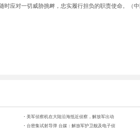
随时应对一切威胁挑衅，忠实履行担负的职责使命。（中
美军侦察机在大陆沿海抵近侦察，解放军出动
3批飞机严密监控
台密集试射导弹 台媒：解放军护卫舰及电子侦
察船在附近现身