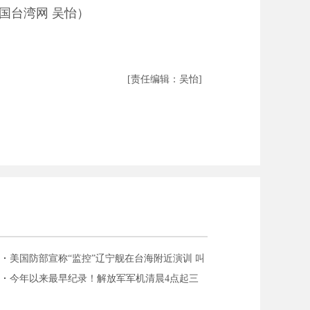
国台湾网 吴怡）
[责任编辑：吴怡]
美国防部宣称“监控”辽宁舰在台海附近演训 叫
嚣“挺台”
今年以来最早纪录！解放军军机清晨4点起三
度进入台空域