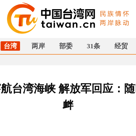
台湾
两岸
部委
31条
经贸
航台湾海峡 解放军回应：
衅