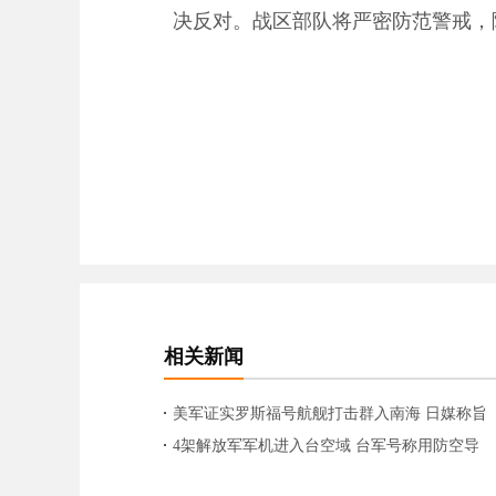
决反对。战区部队将严密防范警戒，
相关新闻
美军证实罗斯福号航舰打击群入南海 日媒称旨
在牵制中国海洋活动
4架解放军军机进入台空域 台军号称用防空导
弹“反制”