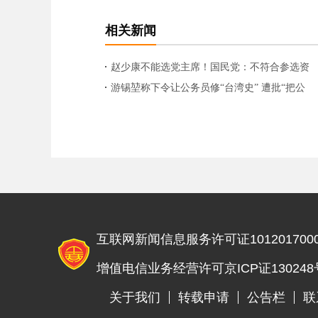
相关新闻
赵少康不能选党主席！国民党：不符合参选资
格
游锡堃称下令让公务员修“台湾史” 遭批“把公
务员当民进党家奴”
互联网新闻信息服务许可证1012017000
增值电信业务经营许可京ICP证130248
关于我们
转载申请
公告栏
联