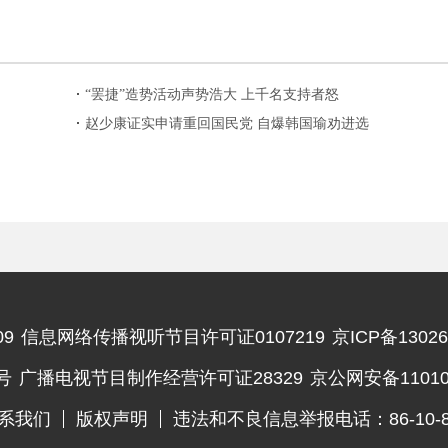
“罢捷”造势活动声势浩大 上千名支持者怒
吼“黄捷下台”
赵少康证实申请重回国民党 自爆韩国瑜劝进选
党主席
9
信息网络传播视听节目许可证0107219
京ICP备13026
违法和不良信息举报电话
号
广播电视节目制作经营许可证28329
京公网安备110102
系我们
版权声明
违法和不良信息举报电话：86-10-83