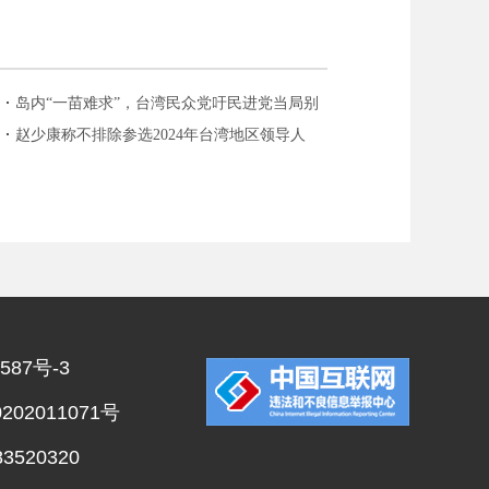
岛内“一苗难求”，台湾民众党吁民进党当局别
画大饼
赵少康称不排除参选2024年台湾地区领导人
587号-3
02011071号
520320