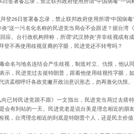
26日签署备忘录，禁止联邦政府使用所谓“中国病毒”一词
拜登26日签署备忘录，禁止联邦政府使用所谓“中国病毒
肺炎”这一污名化名称的民进党当局会不会跟进？据台湾
不回应。台行政机构辩称，所谓“武汉肺炎”并非歧视或有
拜登不再使用歧视亚裔的字眼，民进党还不转弯吗？
命名与地名连结会产生歧视，制造对立、仇恨，他认同
表示，民进党过去挺特朗普，跟着他使用歧视性字眼，
代洪孟楷呼吁各政党撇开政治意识形态，勿再激化仇恨。
已转民进党跟不跟》一文指出，民进党当局过去搭特朗
是会有到站的一天。民进党老是说台美是理念相近的朋
检视，台湾理念相近的到底是特朗普个人，还是民主价值