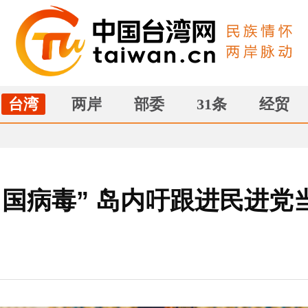
台湾
两岸
部委
31条
经贸
中国病毒” 岛内吁跟进民进党