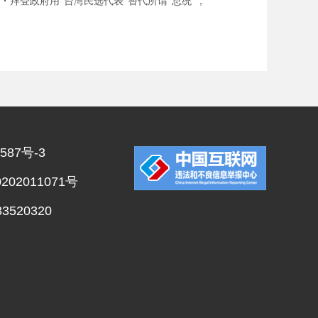
拜登政府用“台湾民选代表”替代所谓“总统”，
绿营粉丝集体崩溃
587号-3
02011071号
520320