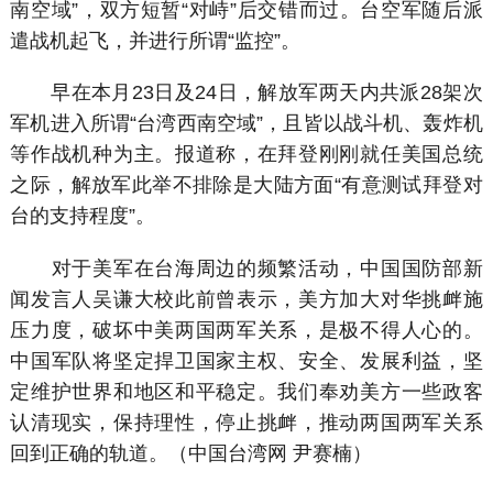
南空域”，双方短暂“对峙”后交错而过。台空军随后派
遣战机起飞，并进行所谓“监控”。
早在本月23日及24日，解放军两天内共派28架次
军机进入所谓“台湾西南空域”，且皆以战斗机、轰炸机
等作战机种为主。报道称，在拜登刚刚就任美国总统
之际，解放军此举不排除是大陆方面“有意测试拜登对
台的支持程度”。
对于美军在台海周边的频繁活动，中国国防部新
闻发言人吴谦大校此前曾表示，美方加大对华挑衅施
压力度，破坏中美两国两军关系，是极不得人心的。
中国军队将坚定捍卫国家主权、安全、发展利益，坚
定维护世界和地区和平稳定。我们奉劝美方一些政客
认清现实，保持理性，停止挑衅，推动两国两军关系
回到正确的轨道。（中国台湾网 尹赛楠）