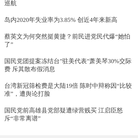
巡航
岛内2020年失业率为3.85% 创近4年来新高
蔡英文为何突然挺黄捷？前民进党民代爆“她怕
了”
国民党团提案冻结台"驻美代表"萧美琴30%交际
费 斥其散布假消息
台湾新冠筛检费是大陆19倍 陈时中辩称因“比较
准”，遭舆论打脸
国民党前高雄县党部疑遭绿营贱买 江启臣怒
斥“非常离谱”