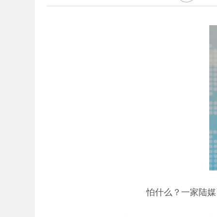
怕什么？一家陆媒