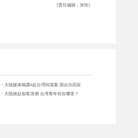
[责任编辑：张玲]
大陆媒体揭露4起台湾间谍案 国台办回应
大陆掀起创客浪潮 台湾青年你在哪里？