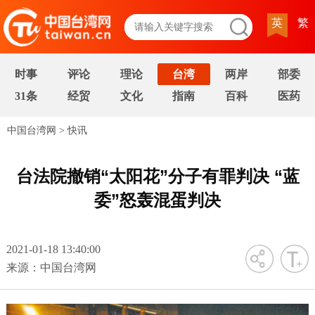
英
繁
时事
评论
理论
台湾
两岸
部委
31条
经贸
文化
指南
百科
医药
中国台湾网
>
快讯
台法院撤销“太阳花”分子有罪判决 “蓝
委”怒轰混蛋判决
2021-01-18 13:40:00
字号
来源：中国台湾网