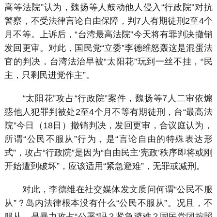
高等法院”认为，魏扬等人鼓动他人侵入“行政院”对抗
警察，不受法律言论自由保障，判7人有期徒刑2至4个
月不等。上诉后，“台湾最高法院”今天将有罪判决撤销
发回更审。对此，国民党“立委”李德维怒轰这是混蛋法
官的判决，台湾法治早被“太阳花”玩到一丝不挂，“民
主，只剩民进党作主”。
“太阳花”攻占“行政院”案件，魏扬等7人二审依煽
惑他人犯罪判被处2至4个月不等有期徒刑，台“最高法
院”今日（18日）撤销判决，发回更审，合议庭认为，
所谓“公民不服从”行为，是“言论自由的特殊表达形
式”，攻占“行政院”是因为“自由民主‘宪政’秩序即将或刚
开始遭到破坏”，应该适用“紧急避难”，无罪或减刑。
对此，李德维在社交媒体发文质问何谓“公民不服
从”？岛内法律根本没有什么“公民不服从”。况且，不
服从，是暴力攻占“公署”吗？紧急避难？国民党团按照