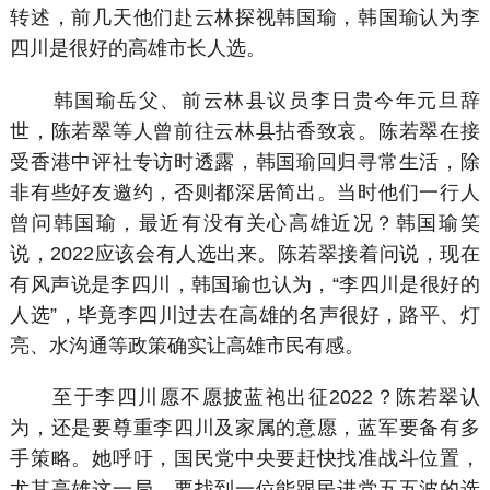
转述，前几天他们赴云林探视韩国瑜，韩国瑜认为李
四川是很好的高雄市长人选。
韩国瑜岳父、前云林县议员李日贵今年元旦辞
世，陈若翠等人曾前往云林县拈香致哀。陈若翠在接
受香港中评社专访时透露，韩国瑜回归寻常生活，除
非有些好友邀约，否则都深居简出。当时他们一行人
曾问韩国瑜，最近有没有关心高雄近况？韩国瑜笑
说，2022应该会有人选出来。陈若翠接着问说，现在
有风声说是李四川，韩国瑜也认为，“李四川是很好的
人选”，毕竟李四川过去在高雄的名声很好，路平、灯
亮、水沟通等政策确实让高雄市民有感。
至于李四川愿不愿披蓝袍出征2022？陈若翠认
为，还是要尊重李四川及家属的意愿，蓝军要备有多
手策略。她呼吁，国民党中央要赶快找准战斗位置，
尤其高雄这一局，要找到一位能跟民进党五五波的选