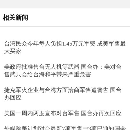
相关新闻
台湾民众今年每人负担1.45万元军费 成美军售最
大买家
美政府批准售台无人机等武器 国台办：美对台
售武只会给台海和平带来严重危害
捷克军火企业与台湾方面洽商军售遭警告 国台
办回应
美国一周内两度宣布对台军售 国台办再次回应
外媒称美计划对台最新7项军售中3项已通知国会