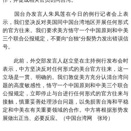
作，并促成相关官员访问台湾。
国台办发言人朱凤莲在今日的例行记者会上表
示，我们坚决反对美国同中国台湾地区开展任何形式
的官方往来。我们要求美方恪守一个中国原则和中美
三个联合公报规定，不要向“台独”分裂势力发出错误信
号。
此前，外交部发言人赵立坚在主持例行发布会时
表示，中方坚决反对任何形式的美台官方往来，这一
立场是一贯、明确的。我们敦促美方充分认清台湾问
题的高度敏感性，恪守一个中国原则和中美三个联合
公报规定，立即停止与台进行任何形式的官方往来与
接触，慎重妥善处理涉台问题，以免损害台海和平稳
定和中美在有关重要领域的合作。中方将根据形势发
展做出正当、必要反应。（中国台湾网 张玲）