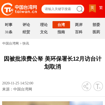
英
繁
时事
评论
理论
台湾
两岸
部委
31条
经贸
文化
指南
百科
医药
中国台湾网
>
快讯
因被批浪费公帑 美环保署长12月访台计
划取消
2020-11-25 14:52:00
字号
来源：中国台湾网