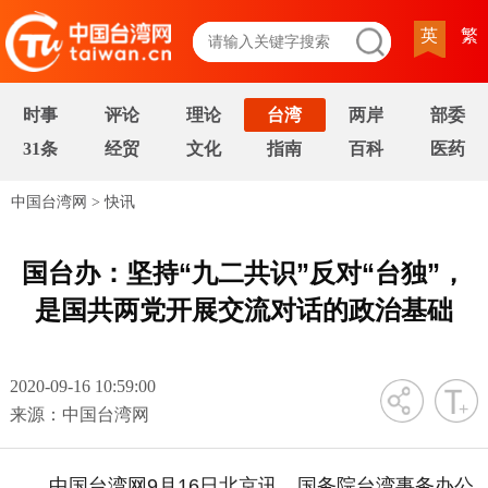
英
繁
时事
评论
理论
台湾
两岸
部委
31条
经贸
文化
指南
百科
医药
中国台湾网
>
快讯
国台办：坚持“九二共识”反对“台独”，
是国共两党开展交流对话的政治基础
2020-09-16 10:59:00
字号
来源：中国台湾网
中国台湾网9月16日北京讯 国务院台湾事务办公