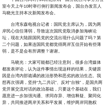
室今天上午10时举行例行新闻发布会，国台办发言人
马晓光主持本次新闻发布会。
台湾东森电视台记者：国民党主席认为，因为两
岸民心信任薄弱，导致这次国民党取消参加海峡论
坛，现在大陆跟国民党的交流出现什么问题了吗？第
二个问题，如果连国民党都觉得两岸互信开始有些薄
弱，是不是会有所调整？谢谢。
马晓光：大家可能都已经注意到，很多台湾媒体
都发表评论，认为这件事情出现这样的结果，关键原
因是台湾内部诡谲的政治形势和恶劣的政治生态。我
想再次强调，坚持“九二共识”、反对“台独”，是国共两
党开展交流对话的政治基础，只要这个基础在，我们
愿意进一步加强沟通、求同存异、增信释疑、聚同化
异，共同推进两岸关系和平发展，维护两岸同胞权