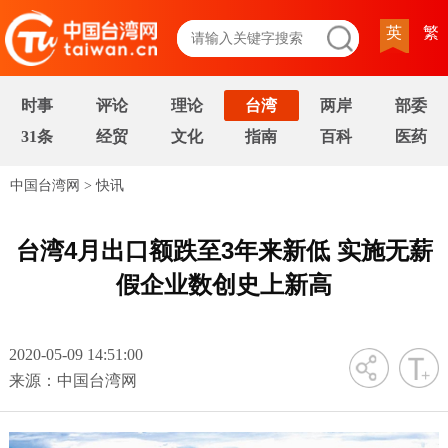
英
繁
时事
评论
理论
台湾
两岸
部委
31条
经贸
文化
指南
百科
医药
中国台湾网
>
快讯
台湾4月出口额跌至3年来新低 实施无薪
假企业数创史上新高
2020-05-09 14:51:00
字号
来源：中国台湾网