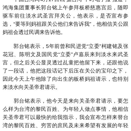
鸿海集团董事长郭台铭上午参拜板桥慈惠宫后，随即
驱车前往淡水武圣宫拜关公，他表示，是否宣布参
选，“要等到妈祖跟关公他们来告诉我”，他相信关公跟
妈祖会透过民调来告诉他。
郭台铭表示，5年前曾和民进党“立委”柯建铭及张
花冠、陈明文及国民党“立委”卢嘉辰来到淡水来武圣
宫，但之后关公显灵透过乩童把他留下来，还跟他说
了一段话，他把这段话记下后压在关公的宝印之下，
因此今天上午他除了向出生的板桥妈祖请示，也特别
来淡水向关圣帝君请示。
郭台铭表示，他今天是来向关圣帝君请示，要怎
么样为台湾的黎民百姓、为年轻人做点事情，他相信
关圣帝君可以最快的给我指示，我会宣布怎样来替台
湾的黎民百姓、穷苦的庶民及未来希望有发展的年轻