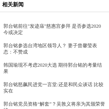
相关新闻
郭台铭前往"发迹庙"慈惠宫参拜 是否参选2020
今或决定
郭台铭参选台湾地区领导人？ 妻子曾馨莹表
态：不赞成
韩国瑜现不考虑2020大选 期待郭台铭的考量结
果
郭台铭怒飙民进党一言堂:还是和民众谈话 比较
实在
郭台铭党员资格“解套”？吴敦义将亲为其颁荣誉