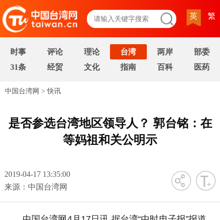
英
繁
时事
评论
理论
台湾
两岸
部委
31条
经贸
文化
指南
百科
医药
中国台湾网
>
快讯
是否参选台湾地区领导人？ 郭台铭：在
等妈祖和关公明示
2019-04-17 13:35:00
字号
来源：中国台湾网
中国台湾网4月17日讯 据台湾“中时电子报”报道，