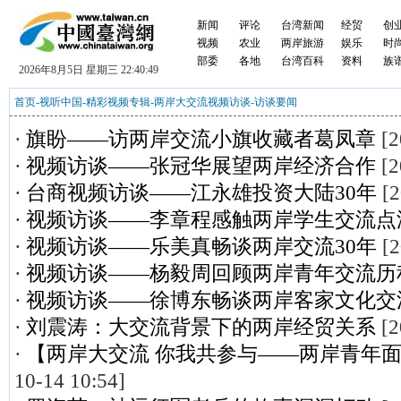
新闻
评论
台湾新闻
经贸
创
视频
农业
两岸旅游
娱乐
时
部委
各地
台湾百科
资料
族
2026年8月5日 星期三 22:40:49
首页
-
视听中国
-
精彩视频专辑
-
两岸大交流视频访谈
-
访谈要闻
·
旗盼——访两岸交流小旗收藏者葛凤章
[2
·
视频访谈——张冠华展望两岸经济合作
[2
·
台商视频访谈——江永雄投资大陆30年
[2
·
视频访谈——李章程感触两岸学生交流点
·
视频访谈——乐美真畅谈两岸交流30年
[2
·
视频访谈——杨毅周回顾两岸青年交流历
·
视频访谈——徐博东畅谈两岸客家文化交
·
刘震涛：大交流背景下的两岸经贸关系
[2
·
【两岸大交流 你我共参与——两岸青年
10-14 10:54]