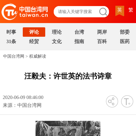
英
繁
时事
评论
理论
台湾
两岸
部委
31条
经贸
文化
指南
百科
医药
中国台湾网
>
权威解读
汪毅夫：许世英的法书诗章
2020-06-09 08:46:00
字号
来源：中国台湾网