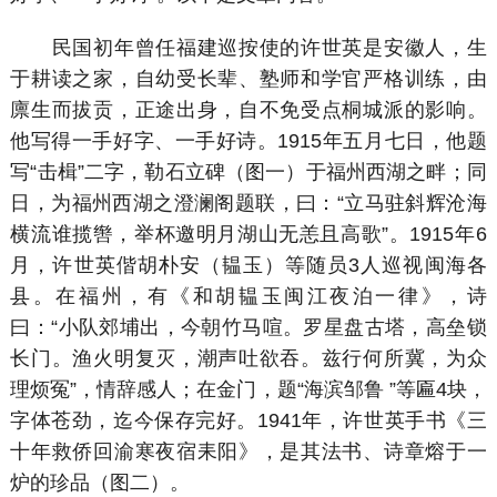
民国初年曾任福建巡按使的许世英是安徽人，生
于耕读之家，自幼受长辈、塾师和学官严格训练，由
廪生而拔贡，正途出身，自不免受点桐城派的影响。
他写得一手好字、一手好诗。1915年五月七日，他题
写“击楫”二字，勒石立碑（图一）于福州西湖之畔；同
日，为福州西湖之澄澜阁题联，曰：“立马驻斜辉沧海
横流谁揽辔，举杯邀明月湖山无恙且高歌”。1915年6
月，许世英偕胡朴安（韫玉）等随员3人巡视闽海各
县。在福州，有《和胡韫玉闽江夜泊一律》，诗
曰：“小队郊埔出，今朝竹马喧。罗星盘古塔，高垒锁
长门。渔火明复灭，潮声吐欲吞。兹行何所冀，为众
理烦冤”，情辞感人；在金门，题“海滨邹鲁 ”等匾4块，
字体苍劲，迄今保存完好。1941年，许世英手书《三
十年救侨回渝寒夜宿耒阳》，是其法书、诗章熔于一
炉的珍品（图二）。