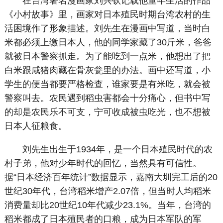
在台湾著名漫画家刘兴钦记载他童年生活的作品
《小村故事》里，画家对日本殖民时期台湾农村的生
活困境作了形象描述。刘先生在漫画中写道，当时白
米都必须上缴日本人，他的同学家藏了30斤米，爸爸
就被日本警察抓走。为了能吃到一点米，他想出了把
白米跟咸猪肉藏在骨灰瓮里的办法。画中还写道，小
学生的便当都要严格检查，谁家要是有米吃，就会被
警察叫去。农民遇到稻虫害都会十分痛心，但书中写
的却是农民乐不可支，宁可收成被虫吃光，也不想被
日本人征粮食。
刘先生出生于1934年，是一个日本殖民时代的农
村子弟，他对少年时代的回忆，当然具有可信性。
据“日本经济百年统计”数据显示，嘉南大圳完工后的20
世纪30年代，台湾稻米增产2.07倍，但当时人均稻米
消费量却比20世纪10年代减少23.1%。当年，台湾的
稻米都成了日本殖民者的口粮，成为日本军队的军