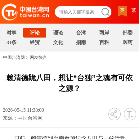
英
繁
时事
评论
理论
台湾
两岸
部委
31条
经贸
文化
指南
百科
医药
中国台湾网
>
网友快言
赖清德跪八田，想让“台独”之魂有可依
之源？
2026-05-15 11:38:00
字号
来源：中国台湾网
日前，赖清德到台南参加纪念八田与一的活动，