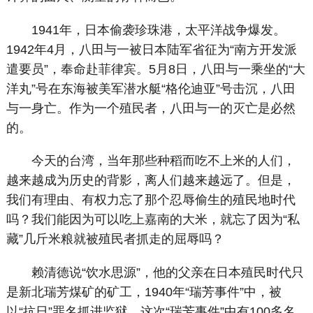
1941年，日本偷袭珍珠港，太平洋战争爆发。
1942年4月，八田与一被日本陆军省征为“南方开发派
遣要员”，奉命赴菲律宾。5月8日，八田与一乘坐的“大
洋丸”号在东海被美军潜水艇“格伦迪亚”号击沉，八田
与一身亡。作为一个殖民者，八田与一的灭亡是必然
的。
今天的台湾，当年那些种稻而吃不上米的人们，
越来越成为历史的背影，离人们越来越远了。但是，
我们有理由、有权力忘了那个忍辱偷生的殖民地时代
吗？我们能因为可以吃上嘉南的大米，就忘了因为“私
藏”几斤米粮就被殖民者抓走的屈辱吗？
赖清德说“饮水思源”，他的父亲在日本殖民时代只
是新北瑞芳煤矿的矿工，1940年“瑞芳事件”中，被
以“抗日”罪名抓进监狱。这次“瑞芳事件”中有100多名