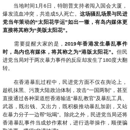
当地时间1月6日，特朗普支持者闯入国会大厦，
爆发流血冲突，共造成5人死亡。
这场骚乱场景与民进
党当年策动的“太阳花学运”如出一辙，有岛内媒体更
直接将其称为“美版太阳花”。
需要提醒大家的是，
2019年香港发生暴乱事件
时，岛内也有媒体，将其称之为“港版太阳花”。
但民
进党当局对于两次暴力事件的反应却发生了180度大翻
转。
在香港暴乱过程中，民进党方面不仅在舆论上，
趁机抹黑、污蔑大陆政治体制，攻击“一国两制”，甚至
直接通过各种渠道想香港输送“暴乱教官”及暴乱工具、
武器，既出钱、又出力，既积极推动暴乱加剧，又站
在暴力分子一边帮“吆喝”。除此之外，民进党当局还将
香港暴乱事件当成炒作素材，进行选举操作，顺便骗