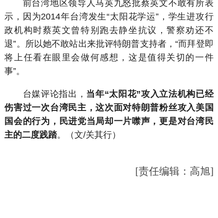
前台湾地区领导人马英九怒批蔡英文不敢有所表
示，因为2014年台湾发生“太阳花学运”，学生进攻行
政机构时蔡英文曾特别跑去静坐抗议，警察劝还不
退”。所以她不敢站出来批评特朗普支持者，“而拜登即
将上任看在眼里会做何感想，这是值得关切的一件
事”。
台媒评论指出，
当年“太阳花”攻入立法机构已经
伤害过一次台湾民主，这次面对特朗普粉丝攻入美国
国会的行为，民进党当局却一片噤声，更是对台湾民
主的二度践踏
。（文/关其行）
[责任编辑：高旭]