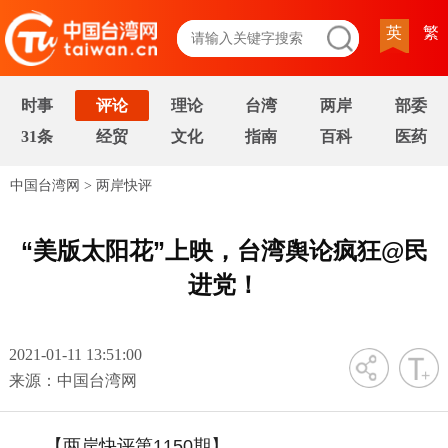
英
繁
时事
评论
理论
台湾
两岸
部委
31条
经贸
文化
指南
百科
医药
中国台湾网
>
两岸快评
“美版太阳花”上映，台湾舆论疯狂@民
进党！
2021-01-11 13:51:00
字号
来源：中国台湾网
【两岸快评第1150期】