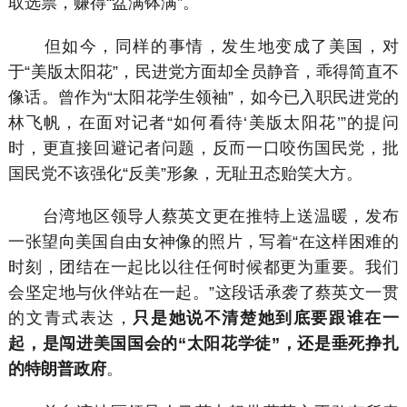
取选票，赚得“盆满钵满”。
但如今，同样的事情，发生地变成了美国，对
于“美版太阳花”，民进党方面却全员静音，乖得简直不
像话。曾作为“太阳花学生领袖”，如今已入职民进党的
林飞帆，在面对记者“如何看待‘美版太阳花’”的提问
时，更直接回避记者问题，反而一口咬伤国民党，批
国民党不该强化“反美”形象，无耻丑态贻笑大方。
台湾地区领导人蔡英文更在推特上送温暖，发布
一张望向美国自由女神像的照片，写着“在这样困难的
时刻，团结在一起比以往任何时候都更为重要。我们
会坚定地与伙伴站在一起。”这段话承袭了蔡英文一贯
的文青式表达，
只是她说不清楚她到底要跟谁在一
起，是闯进美国国会的“太阳花学徒”，还是垂死挣扎
的特朗普政府
。