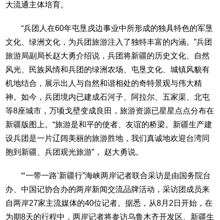
大流通主体培育。
“兵团人在60年屯垦戍边事业中所形成的独具特色的军垦
文化、绿洲文化，为兵团旅游注入了独特丰富的内涵。”兵团
旅游局副局长赵大勇介绍说，兵团将新疆的历史文化、自然
风光、民族风情和兵团的绿洲农场、屯垦文化、城镇风貌有
机地结合，展示出人与自然和谐相处的奇特景观与伟大精
神。如今，兵团境内已建成石河子、阿拉尔、五家渠、北屯
等8座城市，万顷戈壁变成良田，旅游资源已星星点点分布在
新疆版图上。“旅游是和平的使者、友谊的桥梁。新疆生产建
设兵团是一片辽阔美丽的旅游胜地，我们真诚地欢迎台湾同
胞到新疆、兵团观光旅游”， 赵大勇说。
“‘一带一路’新疆行”海峡两岸记者联合采访是由国务院台
办、中国记协合办的两岸新闻交流品牌活动，采访团成员来
自两岸27家主流媒体的40位记者。据悉，从8月2日开始，在
为期8天的行程中，两岸记者将参访乌鲁木齐开发区、新疆生