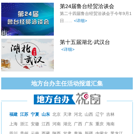
第24届鲁台经贸洽谈会
第二十四届鲁台经贸洽谈会于今年9月1
日……
<详细>
第十五届湖北·武汉台
<详细>
地方台办主任活动报道汇集
福建
江苏
宁夏
山东
北京
天津
河北
山西
辽宁
吉林
上海
浙江
安徽
江西
河南
湖北
广西
广东
重庆
海南
四川
贵州
云南
西藏
陕西
甘肃
青海
新疆
内蒙古
黑龙江