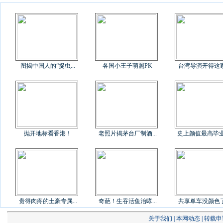
图揭中国人的“捉虫...
各国小王子萌照PK
台湾导演开得这家《
抛开地标看香港！
老照片揭茅台厂制酒...
史上颜值最高毕
贵得肉疼的土豪专属...
奇葩！生吞活鱼治哮...
共享单车没颜色了？
关于我们
|
本网动态
|
转载申