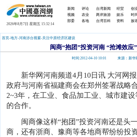
新闻
评论
台湾新闻
经贸
创
视频
农业
两岸旅游
娱乐
时
部委
各地
台湾百科
资料
族
2026年8月7日 星期五 15:32:15
首页
-
地方
-
河南涉台视窗
-
关注中原经济区建设
闽商“抱团”投资河南 “抢滩效应
时间:
2012-04-10 10:01
来源：新华
新华网河南频道4月10日讯 大河网报
政府与河南省福建商会在郑州签署战略
2~3年，在工业、食品加工业、城市建
的合作。
闽商像这样“抱团”投资河南还是头一
商，还有浙商、豫商等各地商帮纷纷投