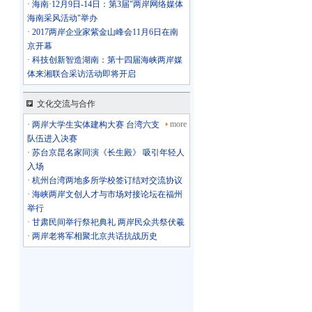
·
海南·12月9日-14日：第3届"两岸网络媒体
海南采风活动"举办
·
2017两岸企业家紫金山峰会11月6日在南
京开幕
·
科技创新智造湖南：第十四届海峡两岸媒
体来湘联合采访活动即将开启
文化交流与合作
more
·
两岸大学生实体建构大赛 台湾六支
队伍进入决赛
·
苏台京昆名家同演《长生殿》 吸引年轻人
入场
·
杭州台湾两地多所学校签订结对交流协议
·
海峡两岸文创人才与市场对接论坛在福州
举行
·
甘肃民间举行祭祀典礼 两岸民众共祭伏羲
·
两岸老将军相聚北京共话抗战历史