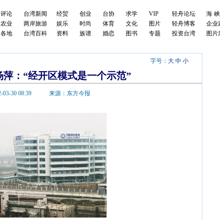
评论
台湾新闻
经贸
创业
台协
求学
VIP
轻舟论坛
海
农业
两岸旅游
娱乐
时尚
体育
文化
图片
轻舟博客
企业
各地
台湾百科
资料
族谱
婚恋
图书
专题
投资台湾
图片
字号：
大
中
小
杨萍：“经开区模式是一个示范”
-03-30 08:39
来源：东方今报