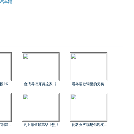
汽车跑
照PK
台湾导演开得这家《...
看粤语歌词里的另类...
酒...
史上颜值最高毕业照！
伦敦火灾现场似现实...