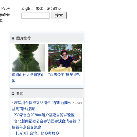
峡论坛
English
繁体
设为首页
家峰会
库
图片推荐
峨眉山孙大圣形状山
“白雪公主”微笑迎客
体
要闻
more
·
庆深圳台协成立33周年 “深圳台商公
益周”活动启动
·
230家台企2020年落户福建自贸试验区
·
台北新闻记者公会参访团参观台湾会馆 了
解百年京台交流史
·
【TA说】台湾，他乡亦故乡