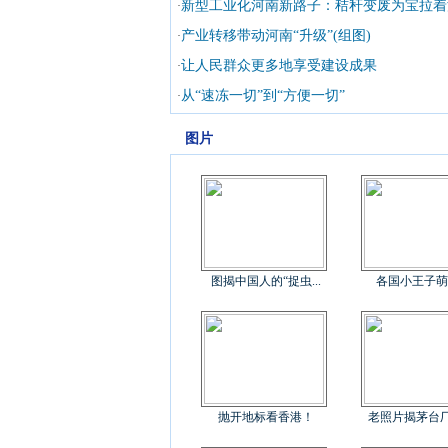
新型工业化河南新路子：秸秆变废为宝拉着
·
产业转移带动河南“升级”(组图)
·
让人民群众更多地享受建设成果
·
从“速冻一切”到“方便一切”
·
图片
图揭中国人的“捉虫...
各国小王子萌
抛开地标看香港！
老照片揭茅台厂制