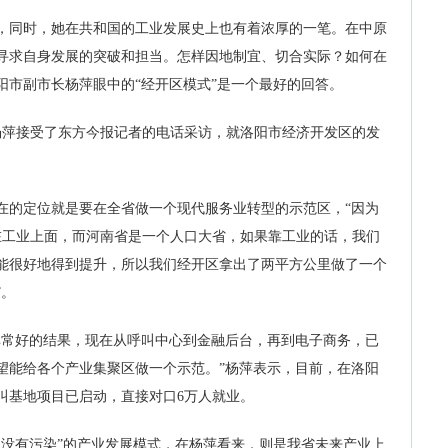
同时，她在共和国的工业发展史上也有着浓厚的一笔。在中原
寻求自身发展的突破和担当。怎样因地制宜、切合实际？如何在
阳市副市长杨萍眼中的“经开区模式”是一个最好的回答。
萍接受了东方今报记者的电话采访，就洛阳市经济开发区的发
的定位就是要在全省做一个现代服务业转型的示范区，“因为
位在工业上面，而河南省是一个人口大省，如果靠工业的话，我们
能很好地得到提升，所以我们经开区拿出了两平方公里做了一个
”。
非常好的结果，现在从呼叫中心到金融后台，再到电子商务，已
望能给各个产业集聚区做一个示范。”杨萍表示，目前，在洛阳
叫基地项目已启动，直接对口6万人就业。
有污染”的产业发展模式，在杨萍看来，则是我省未来产业上