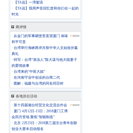
·
【TA说】一湾絮语
·
【TA说】我用声音回忆曾和你们在一起的
时光
两岸情
more
·
从金门的军事碉堡里直望厦门 体味
和平可贵
·
台湾举行海峡两岸共祭中华人文始祖伏羲
典礼
·
特写：台湾“渐冻人”陈大谋与他大陆妻子
的爱情故事
·
台湾来的“中医大姐”
·
在河南守业中创业的台商二代
·
图解：福建与台湾的同名同宗村
各地涉台活动
more
·
第十四届湘台经贸文化交流合作会
·
厦门·4月12日-15日：2018厦门工博
会四月登场 聚焦“智能制造”
·
北京·2月25日：2018第三届京台青年创新
创业大赛本启动报名