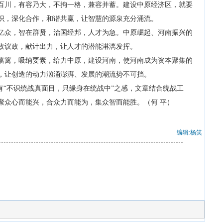
川，有容乃大，不拘一格，兼容并蓄。建设中原经济区，就要
识，深化合作，和谐共赢，让智慧的源泉充分涌流。
众，智在群贤，治国经邦，人才为急。中原崛起、河南振兴的
政议政，献计出力，让人才的潜能淋漓发挥。
篱，吸纳要素，给力中原，建设河南，使河南成为资本聚集的
，让创造的动力汹涌澎湃、发展的潮流势不可挡。
有“不识统战真面目，只缘身在统战中”之感，文章结合统战工
聚众心而能兴，合众力而能为，集众智而能胜。（何 平）
编辑:杨笑