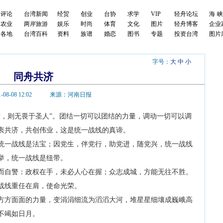
评论
台湾新闻
经贸
创业
台协
求学
VIP
轻舟论坛
海
农业
两岸旅游
娱乐
时尚
体育
文化
图片
轻舟博客
企业
各地
台湾百科
资料
族谱
婚恋
图书
专题
投资台湾
图片
字号：
大
中
小
同舟共济
-08-08 12:02
来源：河南日报
则无畏于圣人”。团结一切可以团结的力量，调动一切可以调
衷共济，共创伟业，这是统一战线的真谛。
一战线是法宝；因党生，伴党行，助党进，随党兴，统一战线
举，统一战线是纽带。
自警：政权在手，未必人心在握；众志成城，方能无往不胜。
战线重任在肩，使命光荣。
方面面的力量，变涓涓细流为滔滔大河，堆星星细壤成巍峨高
不竭如日月。