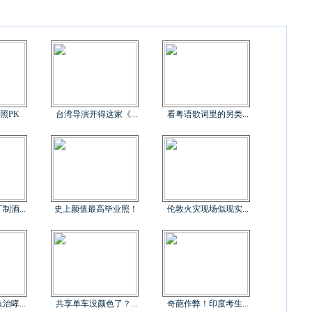
照PK
台湾导演开得这家《...
看粤语歌词里的另类...
酒...
史上颜值最高毕业照！
伦敦火灾现场似现实...
哮...
共享单车没颜色了？...
奇葩作弊！印度考生...