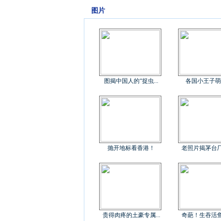
图片
图揭中国人的“捉虫...
各国小王子萌
抛开地标看香港！
老照片揭茅台厂制
贵得肉疼的土豪专属...
奇葩！生吞活鱼治