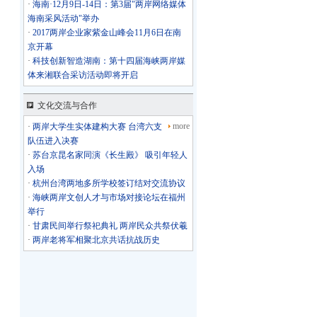
·
海南·12月9日-14日：第3届"两岸网络媒体
海南采风活动"举办
·
2017两岸企业家紫金山峰会11月6日在南
京开幕
·
科技创新智造湖南：第十四届海峡两岸媒
体来湘联合采访活动即将开启
文化交流与合作
more
·
两岸大学生实体建构大赛 台湾六支
队伍进入决赛
·
苏台京昆名家同演《长生殿》 吸引年轻人
入场
·
杭州台湾两地多所学校签订结对交流协议
·
海峡两岸文创人才与市场对接论坛在福州
举行
·
甘肃民间举行祭祀典礼 两岸民众共祭伏羲
·
两岸老将军相聚北京共话抗战历史