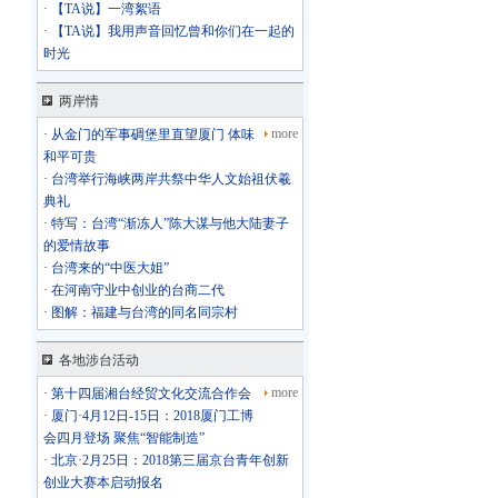
·
【TA说】一湾絮语
·
【TA说】我用声音回忆曾和你们在一起的
时光
两岸情
more
·
从金门的军事碉堡里直望厦门 体味
和平可贵
·
台湾举行海峡两岸共祭中华人文始祖伏羲
典礼
·
特写：台湾“渐冻人”陈大谋与他大陆妻子
的爱情故事
·
台湾来的“中医大姐”
·
在河南守业中创业的台商二代
·
图解：福建与台湾的同名同宗村
各地涉台活动
more
·
第十四届湘台经贸文化交流合作会
·
厦门·4月12日-15日：2018厦门工博
会四月登场 聚焦“智能制造”
·
北京·2月25日：2018第三届京台青年创新
创业大赛本启动报名