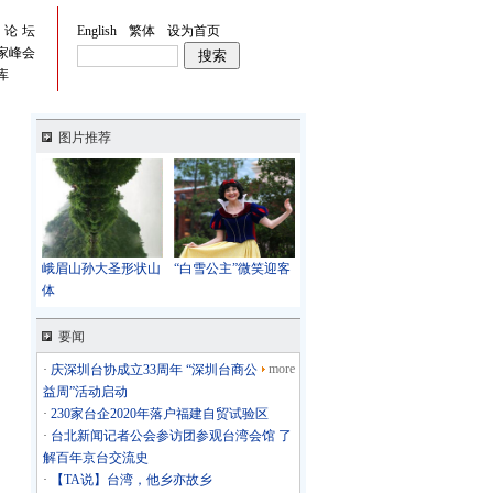
峡论坛
English
繁体
设为首页
家峰会
库
图片推荐
峨眉山孙大圣形状山
“白雪公主”微笑迎客
体
要闻
more
·
庆深圳台协成立33周年 “深圳台商公
益周”活动启动
·
230家台企2020年落户福建自贸试验区
·
台北新闻记者公会参访团参观台湾会馆 了
解百年京台交流史
·
【TA说】台湾，他乡亦故乡