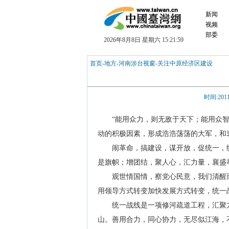
新闻
视频
部委
2026年8月8日 星期六 15:22:00
首页
-
地方
-
河南涉台视窗
-
关注中原经济区建设
时间:
2011
“能用众力，则无敌于天下；能用众智，
动的积极因素，形成浩浩荡荡的大军，和
闹革命，搞建设，谋开放，促统一，统
是旗帜；增团结，聚人心，汇力量，襄盛
观世情国情，察党心民意，我们清醒而
用领导方式转变加快发展方式转变，统一
统一战线是一项修河疏道工程，汇聚方
山。善用合力，同心协力，无尽似江海，