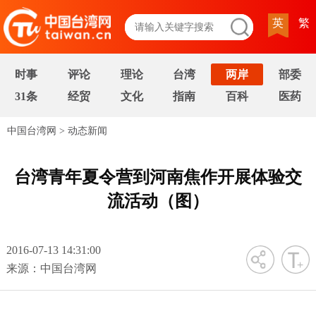
英
繁
时事
评论
理论
台湾
两岸
部委
31条
经贸
文化
指南
百科
医药
中国台湾网
>
动态新闻
台湾青年夏令营到河南焦作开展体验交
流活动（图）
2016-07-13 14:31:00
字号
来源：中国台湾网