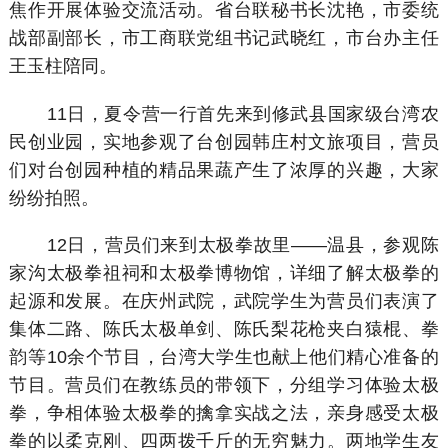
焦作开展体验交流活动。省台联秘书长沈艳，市委统
战部副部长，市工商联党组书记武晓红，市台办主任
王玉柱陪同。
11日，夏令营一行首先来到修武县国家级台湾农
民创业园，实地参观了台创园韩庄村文旅项目，营员
们对台创园种植的精品果蔬产生了浓厚的兴趣，大家
纷纷拍照。
12日，营员们来到太极拳故里——温县，参观陈
家沟太极拳祖祠和太极拳博物馆，详细了解太极拳的
起源和发展。在庆州武院，武院学生为营员们表演了
集体二路、陈氏太极单剑、陈氏梨花枪夹白猿棍、拳
韵等10余个节目，台湾大学生也献上他们精心准备的
节目。营员们在教练员的带领下，分组学习体验太极
拳，争相体验太极拳的擒拿实战之法，亲身感受太极
拳的以柔克刚、四两拨千斤的无穷魅力。两地学生友