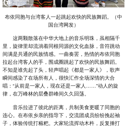
布依同胞与台湾客人一起跳起欢快的民族舞蹈。（中
国台湾网发）
这两颗散落在中华大地上的音乐明珠，虽相隔千
里，旋律里却流淌着同根同源的文化血脉，音符跳动
间满是共通的民族情感。一曲奏罢，热情的布依同胞
拉起台湾客人的手，围成圈跳起了欢快的民族舞蹈。
不知是谁先起了头，轻声唱起《都是一家人》，歌声
瞬间感染了在场所有人，很快汇作全场深情的大合
唱：“从前是一家人，现在还是一家人……”动人的旋
律，在万峰林的层叠群峰间久久回荡。
音乐拉进了彼此的距离，共制美食更暖了同胞的
连心。在布依乡亲的指导下，交流团成员纷纷挽起袖
子，体验传统打糍粑。大家轮流挥动木杵，反复捶打