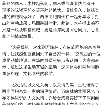
蒸熟的糯米，木杵起落间，糯米香气混着热气漫开，
现场的吆喝声和欢笑声此起彼伏。没过多久，软糯香
甜的糍粑就做好了，两岸同胞围坐在一起分享亲手打
出的劳动成果，场面融融泄泄。此刻，木杵捶出的不
只是一块块软糯糍粑，更是两岸同胞同心同力、心意
相连的情感纽带。
“这是我第一次来到万峰林，布依族同胞的亲切热
情，让我感觉就像回到了自己家一样。”交流团的一位
成员动情地说。在场的成员纷纷点头认同，大家都表
示，通过这场生动真诚的互动，深深体会到两岸同胞
血脉相连、文化同根的联结。
此次活动以文化为桥，以真情为媒，生动诠释了
两岸同胞亲如一家的深厚情谊。万峰林的壮丽风光与
布依族浓郁的人文风情，亦给台湾嘉宾留下了深刻而
美好的印象。这场兼具民族韵味与人文温度的交流互