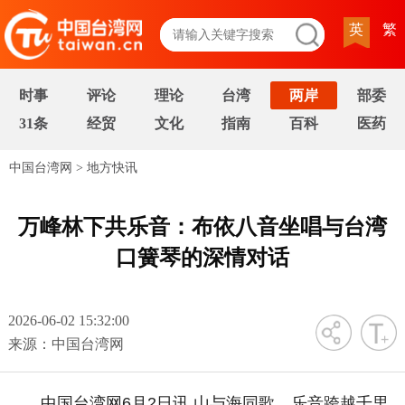
英
繁
时事
评论
理论
台湾
两岸
部委
31条
经贸
文化
指南
百科
医药
中国台湾网
>
地方快讯
万峰林下共乐音：布依八音坐唱与台湾
口簧琴的深情对话
2026-06-02 15:32:00
字号
来源：中国台湾网
中国台湾网6月2日讯 山与海同歌，乐音跨越千里