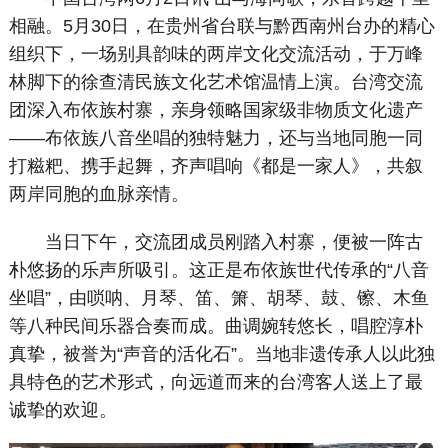
相融。5月30日，在贵州省台联与黔西南州台办的精心
组织下，一场别具韵味的两岸文化交流活动，于万峰
林脚下的徐查清民族文化艺术馆温情上演。台湾交流
团深入布依族村寨，亲身领略国家级非物质文化遗产
——布依族八音坐唱的独特魅力，还与当地同胞一同
打糍粑、携手起舞，齐声唱响《都是一家人》，共叙
两岸同胞的血脉亲情。
当日下午，交流团成员刚踏入村寨，便被一阵古
朴悠扬的乐声所吸引。这正是布依族世代传承的“八音
坐唱”，由唢呐、月琴、笛、箫、胡琴、鼓、镲、木鱼
等八种民间乐器合奏而成。曲调婉转悠长，唱腔淳朴
真挚，被誉为“声音的活化石”。当地非遗传承人以此独
具特色的艺术形式，向远道而来的台湾客人送上了最
诚挚的欢迎。