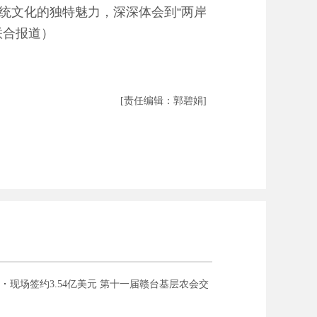
文化的独特魅力，深深体会到“两岸
联合报道）
[责任编辑：郭碧娟]
现场签约3.54亿美元 第十一届赣台基层农会交
流恳谈会在江西吉安开幕