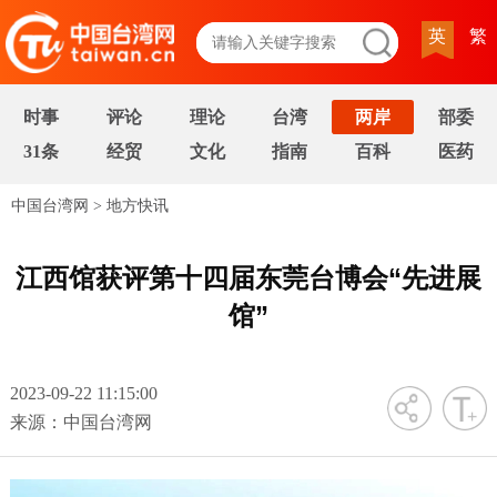
英
繁
时事
评论
理论
台湾
两岸
部委
31条
经贸
文化
指南
百科
医药
中国台湾网
>
地方快讯
江西馆获评第十四届东莞台博会“先进展
馆”
2023-09-22 11:15:00
字号
来源：中国台湾网