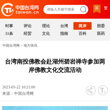
英
繁
时事
评论
理论
台湾
两岸
部委
31条
经贸
文化
指南
百科
医药
中国台湾网
>
地方快讯
台湾南投佛教会赴湖州碧岩禅寺参加两
岸佛教文化交流活动
2023-05-22 10:21:00
字号
来源：中国台湾网