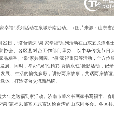
泉’家幸福”系列活动在泉城济南启动。（图片来源：山东
月22日，“济台情深 ‘泉’家幸福”系列活动在山东五龙
家协会、各区县对台工作部门承办，以中华传统节日
泉”家品粽香、“泉”家共团圆、“泉”家祝重阳等活动，全
发展。同时，举办“‘泉’拍精彩 真情永驻”摄影活动，记
发展、生活的愉悦多彩，讲好两岸故事，共话两岸情谊。通
新载体，打造济台交流新品牌。
大年之送福到家活动。济南市著名书画家书写福字、春联
“泉”家福以邮寄方式寄送给台湾的山东同乡会。各区
。