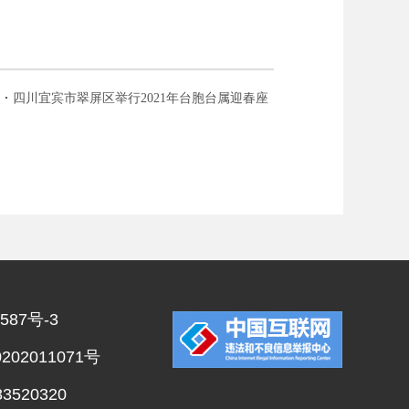
四川宜宾市翠屏区举行2021年台胞台属迎春座
谈会
587号-3
02011071号
520320