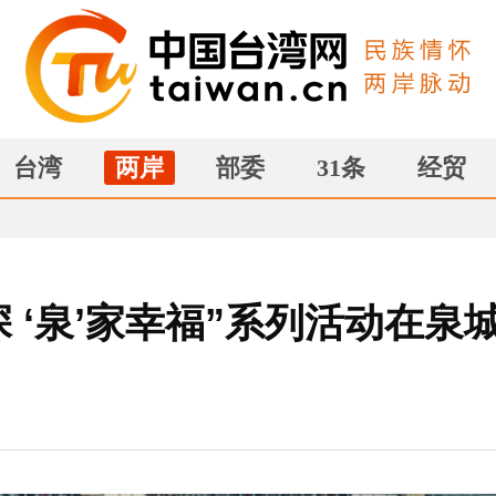
台湾
两岸
部委
31条
经贸
深 ‘泉’家幸福”系列活动在泉