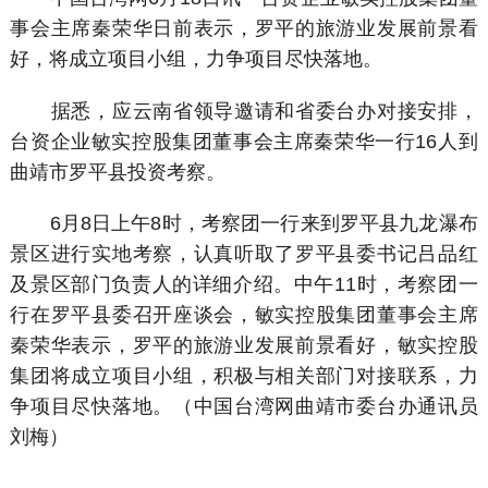
事会主席秦荣华日前表示，罗平的旅游业发展前景看
好，将成立项目小组，力争项目尽快落地。
据悉，应云南省领导邀请和省委台办对接安排，
台资企业敏实控股集团董事会主席秦荣华一行16人到
曲靖市罗平县投资考察。
6月8日上午8时，考察团一行来到罗平县九龙瀑布
景区进行实地考察，认真听取了罗平县委书记吕品红
及景区部门负责人的详细介绍。中午11时，考察团一
行在罗平县委召开座谈会，敏实控股集团董事会主席
秦荣华表示，罗平的旅游业发展前景看好，敏实控股
集团将成立项目小组，积极与相关部门对接联系，力
争项目尽快落地。（中国台湾网曲靖市委台办通讯员
刘梅）