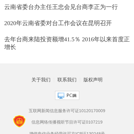
云南省委台办主任王忠会见台商李正为一行
2020年云南省委对台工作会议在昆明召开
去年台商来陆投资额增41.5％ 2016年以来首度正
增长
关于我们
联系我们
版权声明
互联网新闻信息服务许可证10120170009
信息网络传播视听节目许可证0107219
增值电信业务经营许可京ICP证130248号