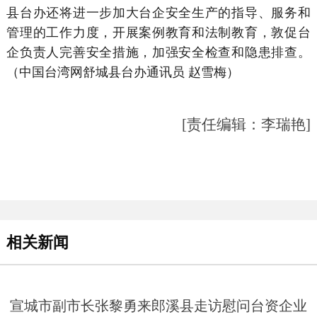
县台办还将进一步加大台企安全生产的指导、服务和
管理的工作力度，开展案例教育和法制教育，敦促台
企负责人完善安全措施，加强安全检查和隐患排查。
（中国台湾网舒城县台办通讯员 赵雪梅）
[责任编辑：李瑞艳]
相关新闻
宣城市副市长张黎勇来郎溪县走访慰问台资企业