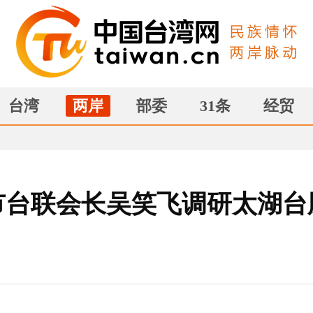
台湾
两岸
部委
31条
经贸
市台联会长吴笑飞调研太湖台