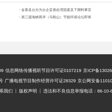
金寨县台办为台企妥善处理固废及下脚料事宜
第三届海峡两岸（马鞍山）节能环保论坛即将
开幕
9
信息网络传播视听节目许可证0107219
京ICP备13026
违法和不良信息举报电话
号
广播电视节目制作经营许可证28329
京公网安备110102
系我们
版权声明
违法和不良信息举报电话：86-10-83