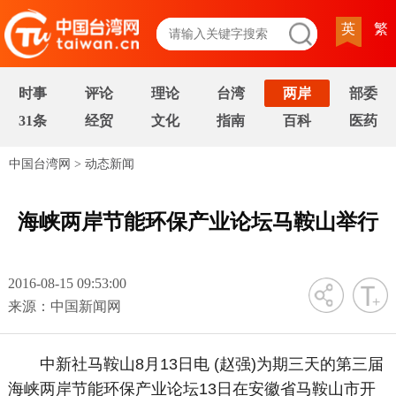
英
繁
时事
评论
理论
台湾
两岸
部委
31条
经贸
文化
指南
百科
医药
中国台湾网
>
动态新闻
海峡两岸节能环保产业论坛马鞍山举行
2016-08-15 09:53:00
字号
来源：中国新闻网
中新社马鞍山8月13日电 (赵强)为期三天的第三届
海峡两岸节能环保产业论坛13日在安徽省马鞍山市开