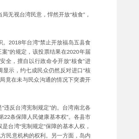
局无视台湾民意，悍然开放“核食”，
2018年台湾“禁止开放福岛五县食
案”的规定，该投票结果在2020年届
安全，擅自以行政命令开放“核食”进
调显示，约七成民众仍然反对进口“核
党当局竟在未与民众沟通的情况下突袭开
“违反台湾宪制规定”的。台湾南北各
第22条保障人民健康基本权”。各县市
权是台湾“宪制规定”保障的基本人权，
地方民意机构的权利。另一方面，岛内