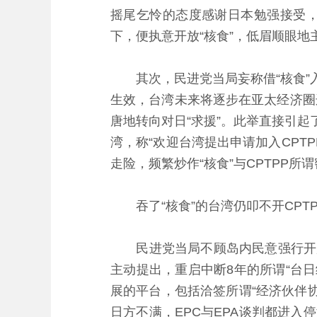
摇尾乞怜的态度感谢日本勉强接受
下，便执意开放“核食”，低眉顺眼地
其次，民进党当局妄称借“核食”入
生效，台湾未来将逐步在亚太经济圈
唐地转向对日“求援”。此举直接引
湾，称“欢迎台湾提出申请加入CP
走险，频繁炒作“核食”与CPTPP
吞了“核食”的台湾仍叩不开CPTP
民进党当局不顾岛内民意强行开放“
主动提出，重启中断8年的所谓“台日
展的平台，包括洽签所谓“经济伙伴协
日方不满，EPC与EPA谈判都进入