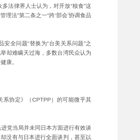
众多法律界人士认为，对开放“核食”这
理法”第二条之一“跨‘部会’协调食品
安全问题”替换为“台美关系问题”之
但此举却难瞒天过海，多数台湾民众认为
众健康。
系协定》（CPTPP）的可能微乎其
民进党当局并未同日本方面进行有效谈
，却没有与日本进行全面谈判，甚至以