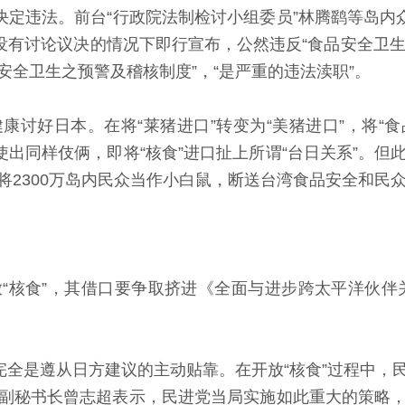
决定违法。前台“行政院法制检讨小组委员”林腾鹞等岛内
没有讨论议决的情况下即行宣布，公然违反“食品安全卫生管
全卫生之预警及稽核制度”，“是严重的违法渎职”。
好日本。在将“莱猪进口”转变为“美猪进口”，将“食品
使出同样伎俩，即将“核食”进口扯上所谓“台日关系”。
将2300万岛内民众当作小白鼠，断送台湾食品安全和民
食”，其借口要争取挤进《全面与进步跨太平洋伙伴关
全是遵从日方建议的主动贴靠。在开放“核食”过程中，
副秘书长曾志超表示，民进党当局实施如此重大的策略