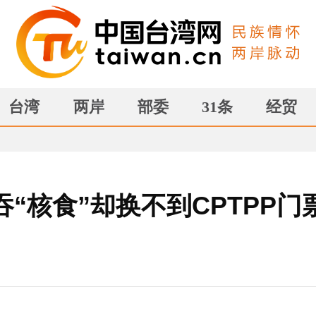
台湾
两岸
部委
31条
经贸
吞“核食”却换不到CPTPP门