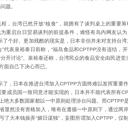
场问题。
，台湾已然开放“核食”，就拥有了谈判桌上的重要筹
视为重启台日贸易谈判的前提条件，难怪有岛内网友认为
本示了个好。更加残酷的现实是，日本非但并未对支持台湾加
会”代表泉裕泰日前称，“福岛食品和CPTPP没有连结，
者分开讨论”。泉裕泰还称，台湾民众的食品安全由民进党
方面自己下决心而已。
了，日本在推进台湾加入CPTPP方面终难以发挥重要作
是需要成员国一致同意才能实现的，日本并不能代表所有CP
上绝大多数国家都以一中原则处理涉台问题。而CPTPP
省显然没有资格加入，唯有在遵循一中原则下，通过两
亏了大本钱操弄“媚日谋独”，妄图所谓加入CPTPP，仅