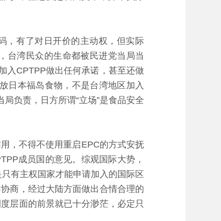
码，有了对日开价的主动权，但实际
，台湾民众的生命都被民进党当局当
入CPTPP做出任何承诺，甚至还做
开放日本福岛食物，不是台湾地区加入
当局负责，日方所谓“立场”是食品安全
用，不得不使用重启EPC的方式安抚
TPP成员国的意见。综观国际大势，
是只有主权国家才能申请加入的国际区
岸协商，经过大陆方面做出合情合理的
制度层面的前景就已十分渺茫，必定只