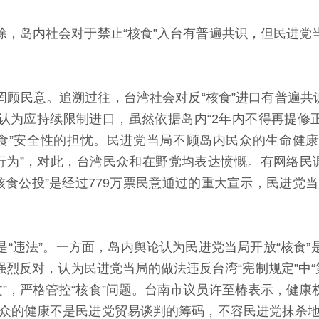
，岛内社会对于禁止“核食”入台有普遍共识，但民进党当
顾民意。追溯过往，台湾社会对反“核食”进口有普遍共识。
万人认为应持续限制进口，虽然依据岛内“2年内不得再提修正
食”安全性的担忧。民进党当局不顾岛内民众的生命健康
行为”，对此，台湾民众和在野党均表达愤慨。有网络民
反核食公投”是经过779万票民意通过的重大宣示，民进
“违法”。一方面，岛内舆论认为民进党当局开放“核食”是
强烈反对，认为民进党当局的做法违反台湾“宪制规定”中“
”，严格管控“核食”问题。台南市议员许至椿表示，健康
众的健康不是民进党贸易谈判的筹码，不容民进党抹杀