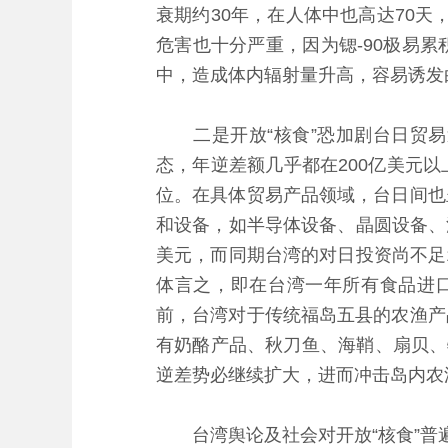
衰期约30年，在人体中也高达70天
危害也十分严重，因为锶-90极易
中，造成体内辐射量升高，容易诱发
二是开放“核食”恐加剧台日贸易
态，年逆差额几乎都在200亿美元
位。在具体贸易产品领域，台日间也
和设备，如半导体设备、晶圆设备、
美元，而同期台湾的对日投资尚不足
体言之，即在台湾一年所有食品进口
前，台湾对于传统福岛五县的农渔产
有奶酪产品、秋刀鱼、海鞘、扇贝、
逆差势必继续扩大，进而冲击岛内农
台湾舆论及社会对开放“核食”普