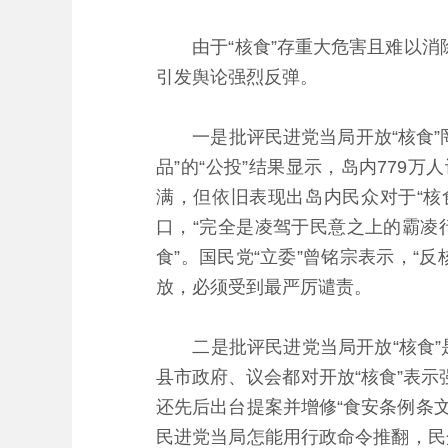
由于“核食”存重大危害且难以消除
引发舆论强烈反弹。
一是批评民进党当局开放“核食”罔
品”的“公投”结果显示，岛内779
满，但依旧表现出岛内民众对于“核
口，“完全是凌驾于民意之上的霸凌
食”。国民党“立委”曾铭宗表示，“
放，必须受到最严厉谴责。
二是批评民进党当局开放“核食”是
县市政府、议会都对开放“核食”表示
还先后出台提案并增修“食安条例条文
民进党当局怎能用行政命令推翻，民