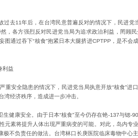
过去11年后，在台湾民意普遍反对的情况下，民进党
哗然，各方强烈反对民进党当局为追求政治利益，罔顾民
妄图通过吞下“核食”抱紧日本大腿挤进CPTPP，是不会
身利益
重安全隐患的情况下，民进党当局执意开放“核食”进口
台湾经济秩序，造成进一步冲击。
健康安全。由于日本“核食”至今仍存在铯-137与锶-
性元素将提升人体出现严重病变的可能。对此，岛内专
健康极不负责任的做法。台湾林口长庚医院临床毒物中心主任