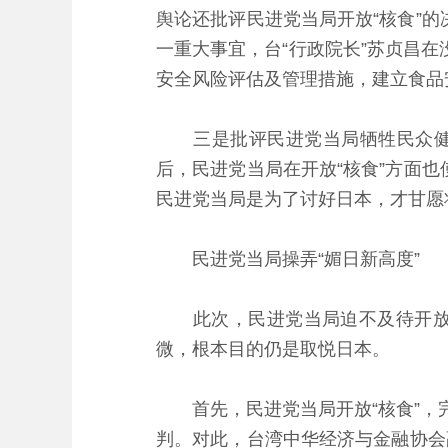
舆论还批评民进党当局开放“核食”的
一重大事宜，台“行政院长”苏贞昌在
安全风险评估及管理措施，建立食品安
三是批评民进党当局牺牲民众健康讨
后，民进党当局在开放“核食”方面也
民进党当局是为了讨好日本，才甘愿
民进党当局操弄“媚日新高度”
此次，民进党当局迫不及待开放“核
微，根本目的仍是取悦日本。
首先，民进党当局开放“核食”，完
判。对此，台湾中华经济与金融协会